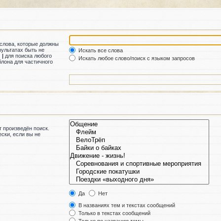
 слова, которые должны
зультатах быть не
Искать все слова
м
|
для поиска любого
Искать любое слово/поиск с языком запросов
лона для частичного
 произведён поиск.
ски, если вы не
Да
Нет
В названиях тем и текстах сообщений
Только в текстах сообщений