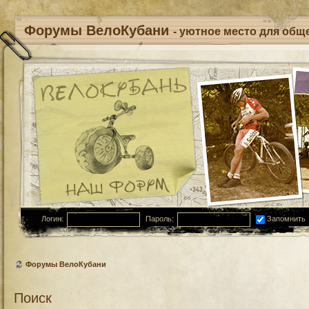
Форумы ВелоКубани
- уютное место для обще
Логин:
Пароль:
Запомнить
Форумы ВелоКубани
Поиск