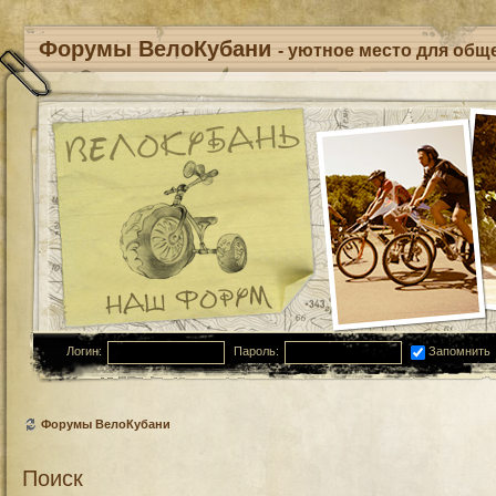
Форумы ВелоКубани
- уютное место для обще
Логин:
Пароль:
Запомнить
Форумы ВелоКубани
Поиск