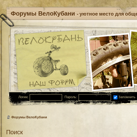
Форумы ВелоКубани
- уютное место для обще
Логин:
Пароль:
Запомнить
Форумы ВелоКубани
Поиск