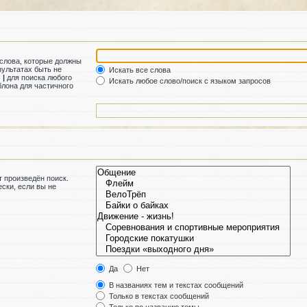
 слова, которые должны
зультатах быть не
Искать все слова
м
|
для поиска любого
Искать любое слово/поиск с языком запросов
лона для частичного
 произведён поиск.
ски, если вы не
Да
Нет
В названиях тем и текстах сообщений
Только в текстах сообщений