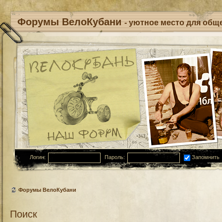
Форумы ВелоКубани
- уютное место для обще
Логин:
Пароль:
Запомнить
Форумы ВелоКубани
Поиск