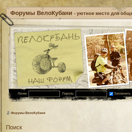
Форумы ВелоКубани
- уютное место для обще
Логин:
Пароль:
Запомнить
Форумы ВелоКубани
Поиск