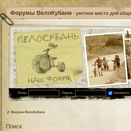
Форумы ВелоКубани
- уютное место для обще
Логин:
Пароль:
Запомнить
Форумы ВелоКубани
Поиск