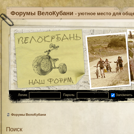
Форумы ВелоКубани
- уютное место для обще
Логин:
Пароль:
Запомнить
Форумы ВелоКубани
Поиск