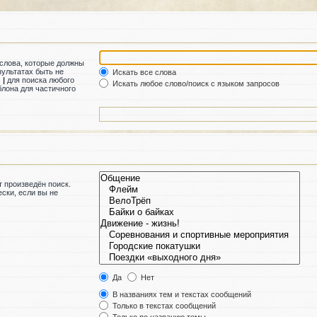
 слова, которые должны
зультатах быть не
Искать все слова
м
|
для поиска любого
Искать любое слово/поиск с языком запросов
лона для частичного
 произведён поиск.
ски, если вы не
Да
Нет
В названиях тем и текстах сообщений
Только в текстах сообщений