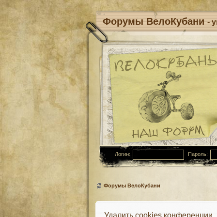
Форумы ВелоКубани
- 
Логин:
Пароль:
Форумы ВелоКубани
Удалить cookies конференции