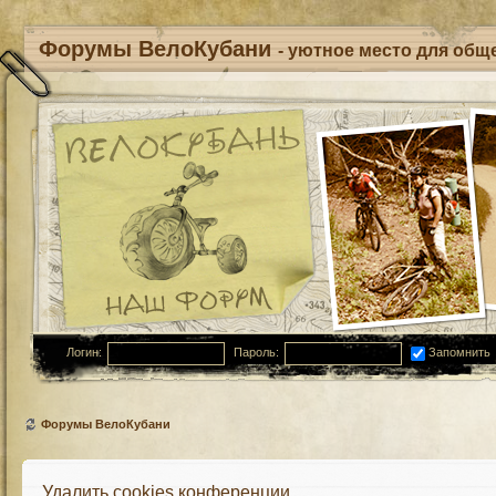
Форумы ВелоКубани
- уютное место для обще
Логин:
Пароль:
Запомнить
Форумы ВелоКубани
Удалить cookies конференции