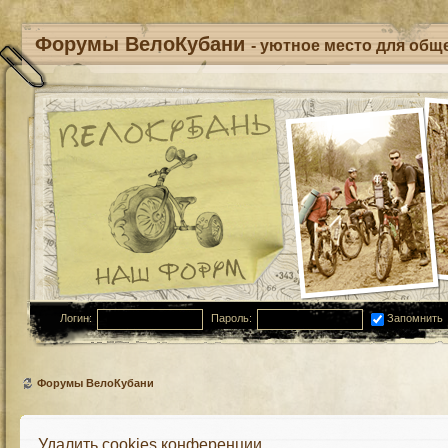
Форумы ВелоКубани
- уютное место для обще
Логин:
Пароль:
Запомнить
Форумы ВелоКубани
Удалить cookies конференции