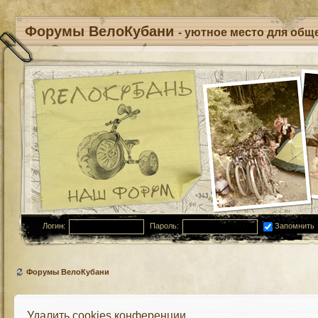
Форумы ВелоКубани
- уютное место для обще
Логин:
Пароль:
Запомнить
Форумы ВелоКубани
Удалить cookies конференции