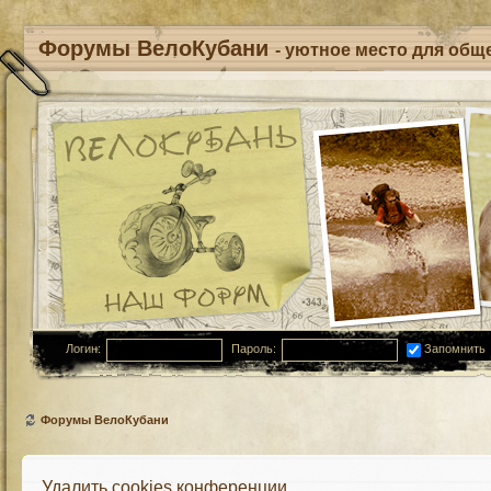
Форумы ВелоКубани
- уютное место для обще
Логин:
Пароль:
Запомнить
Форумы ВелоКубани
Удалить cookies конференции