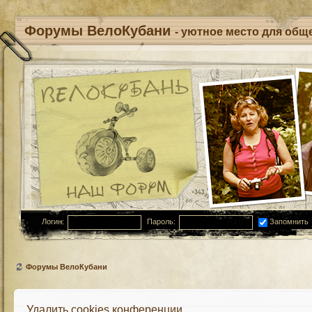
Форумы ВелоКубани
- уютное место для обще
Логин:
Пароль:
Запомнить
Форумы ВелоКубани
Удалить cookies конференции