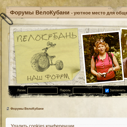
Форумы ВелоКубани
- уютное место для обще
Логин:
Пароль:
Запомнить
Форумы ВелоКубани
Удалить cookies конференции