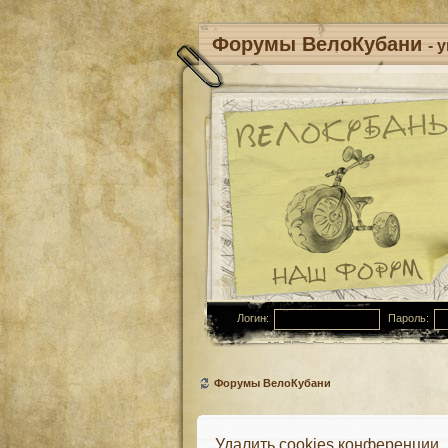
Форумы ВелоКубани
- 
Логин:
Пароль:
Форумы ВелоКубани
Удалить cookies конференции