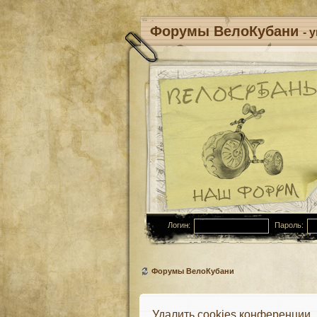
Форумы ВелоКубани
- 
Логин:
Пароль:
Форумы ВелоКубани
Удалить cookies конференции