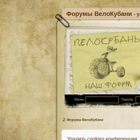
Форумы ВелоКубани
- 
Логин:
Пароль:
Форумы ВелоКубани
Удалить cookies конференции