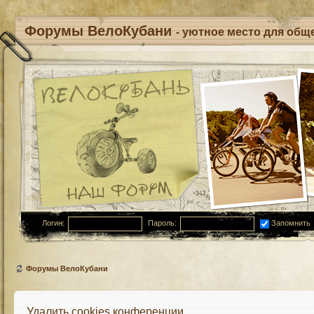
Форумы ВелоКубани
- уютное место для обще
Логин:
Пароль:
Запомнить
Форумы ВелоКубани
Удалить cookies конференции