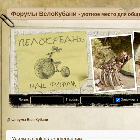
Форумы ВелоКубани
- уютное место для обще
Логин:
Пароль:
Запомнить
Форумы ВелоКубани
Удалить cookies конференции