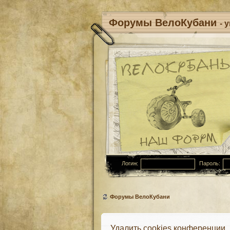
Форумы ВелоКубани
- 
Логин:
Пароль:
Форумы ВелоКубани
Удалить cookies конференции