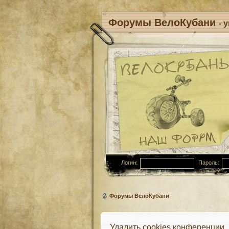
Форумы ВелоКубани
- 
Логин:
Пароль:
Форумы ВелоКубани
Удалить cookies конференции