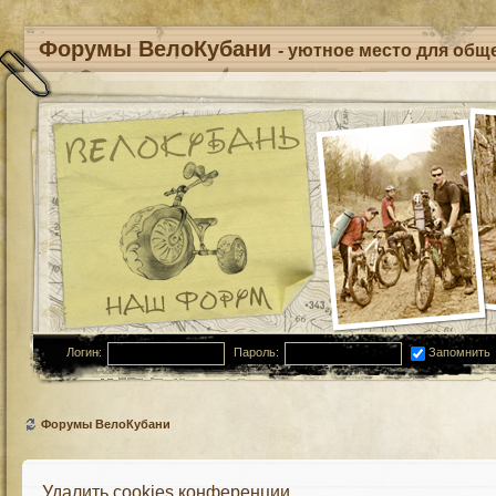
Форумы ВелоКубани
- уютное место для обще
Логин:
Пароль:
Запомнить
Форумы ВелоКубани
Удалить cookies конференции