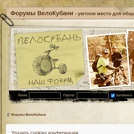
Форумы ВелоКубани
- уютное место для обще
Логин:
Пароль:
Запомнить
Форумы ВелоКубани
Удалить cookies конференции