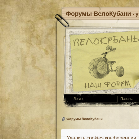
Форумы ВелоКубани
- 
Логин:
Пароль:
Форумы ВелоКубани
Удалить cookies конференции