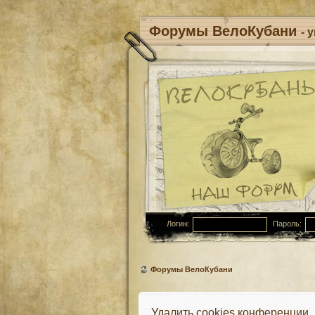
Форумы ВелоКубани
- 
Логин:
Пароль:
Форумы ВелоКубани
Удалить cookies конференции