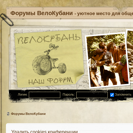
Форумы ВелоКубани
- уютное место для обще
Логин:
Пароль:
Запомнить
Форумы ВелоКубани
Удалить cookies конференции