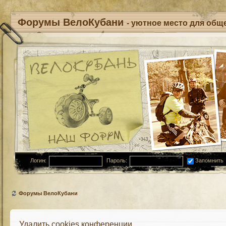
Форумы ВелоКубани
- уютное место для обще
Логин:
Пароль:
Запомнить
Форумы ВелоКубани
Удалить cookies конференции