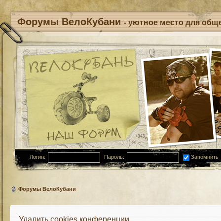
Форумы ВелоКубани
- уютное место для обще
Логин:
Пароль:
Запомнить
Форумы ВелоКубани
Удалить cookies конференции