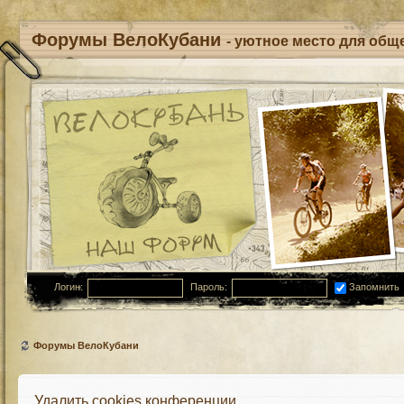
Форумы ВелоКубани
- уютное место для обще
Логин:
Пароль:
Запомнить
Форумы ВелоКубани
Удалить cookies конференции