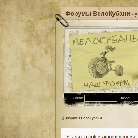
Форумы ВелоКубани
- 
Логин:
Пароль:
Форумы ВелоКубани
Удалить cookies конференции