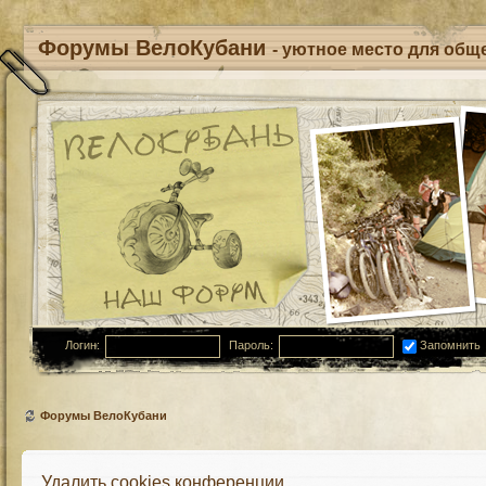
Форумы ВелоКубани
- уютное место для обще
Логин:
Пароль:
Запомнить
Форумы ВелоКубани
Удалить cookies конференции