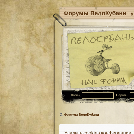
Форумы ВелоКубани
- 
Логин:
Пароль:
Форумы ВелоКубани
Удалить cookies конференции