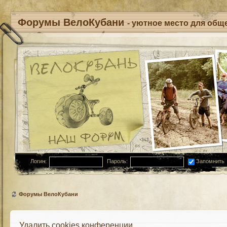
Форумы ВелоКубани
- уютное место для обще
Логин:
Пароль:
Запомнить
Форумы ВелоКубани
Удалить cookies конференции