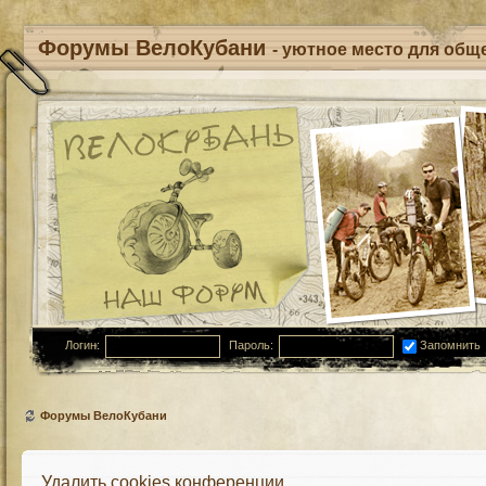
Форумы ВелоКубани
- уютное место для обще
Логин:
Пароль:
Запомнить
Форумы ВелоКубани
Удалить cookies конференции