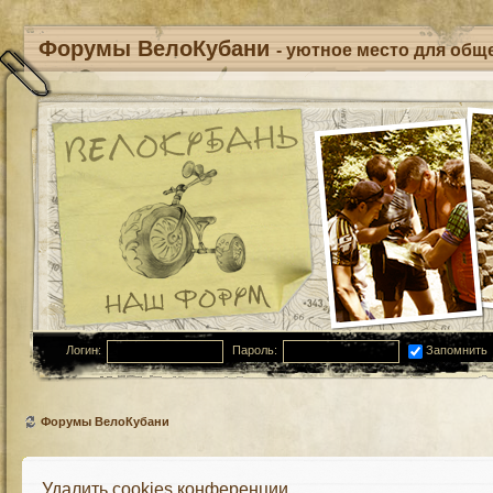
Форумы ВелоКубани
- уютное место для обще
Логин:
Пароль:
Запомнить
Форумы ВелоКубани
Удалить cookies конференции