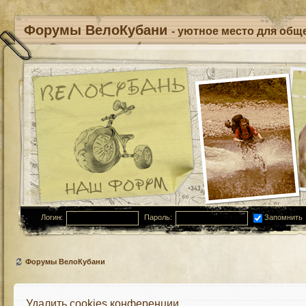
Форумы ВелоКубани
- уютное место для обще
Логин:
Пароль:
Запомнить
Форумы ВелоКубани
Удалить cookies конференции