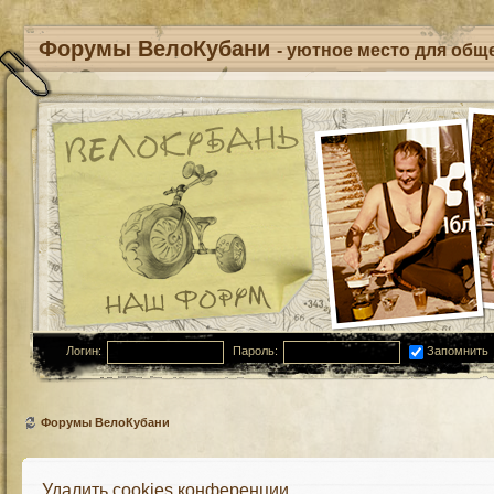
Форумы ВелоКубани
- уютное место для обще
Логин:
Пароль:
Запомнить
Форумы ВелоКубани
Удалить cookies конференции