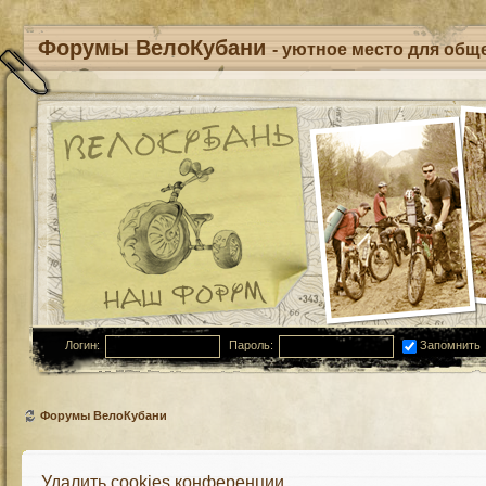
Форумы ВелоКубани
- уютное место для обще
Логин:
Пароль:
Запомнить
Форумы ВелоКубани
Удалить cookies конференции