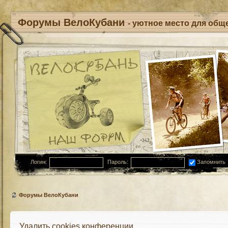
Форумы ВелоКубани
- уютное место для обще
Логин:
Пароль:
Запомнить
Форумы ВелоКубани
Удалить cookies конференции