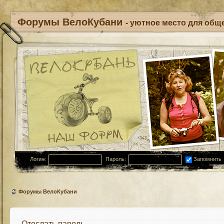
Форумы ВелоКубани
- уютное место для обще
Логин:
Пароль:
Запомнить
Форумы ВелоКубани
Отослать пароль