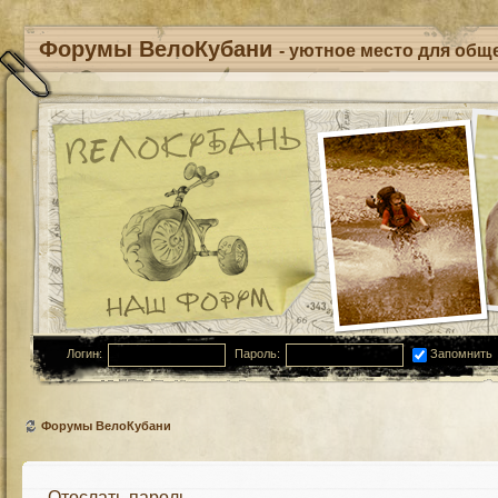
Форумы ВелоКубани
- уютное место для обще
Логин:
Пароль:
Запомнить
Форумы ВелоКубани
Отослать пароль