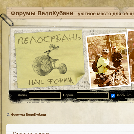
Форумы ВелоКубани
- уютное место для обще
Логин:
Пароль:
Запомнить
Форумы ВелоКубани
Отослать пароль