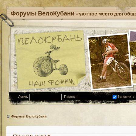
Форумы ВелоКубани
- уютное место для обще
Логин:
Пароль:
Запомнить
Форумы ВелоКубани
Отослать пароль