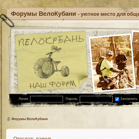
Форумы ВелоКубани
- уютное место для обще
Логин:
Пароль:
Запомнить
Форумы ВелоКубани
Отослать пароль