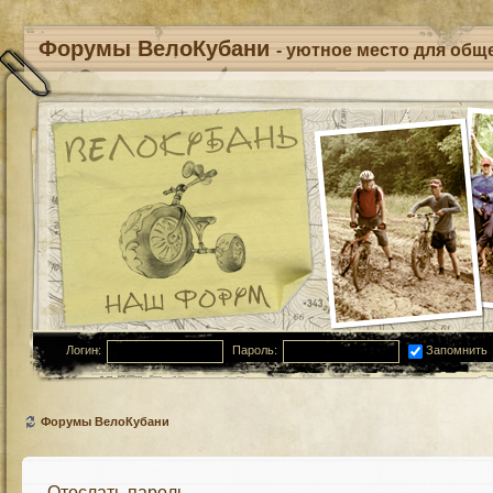
Форумы ВелоКубани
- уютное место для обще
Логин:
Пароль:
Запомнить
Форумы ВелоКубани
Отослать пароль