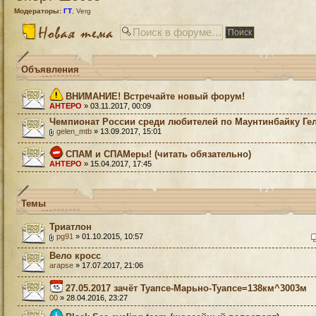
Модераторы:
ГТ
,
Verg
Объявления
ВНИМАНИЕ! Встречайте новый форум!
AHTEPO
» 03.11.2017, 00:09
Чемпионат России среди любителей по Маунтинбайку Ге
gelen_mtb
» 13.09.2017, 15:01
СПАМ и СПАМеры! (читать обязательно)
AHTEPO
» 15.04.2017, 17:45
Темы
Триатлон
pg91
» 01.10.2015, 10:57
Вело кросс
arapse
» 17.07.2017, 21:06
27.05.2017 зачёт Туапсе-Марьно-Туапсе=138км^3003м
00
» 28.04.2016, 23:27