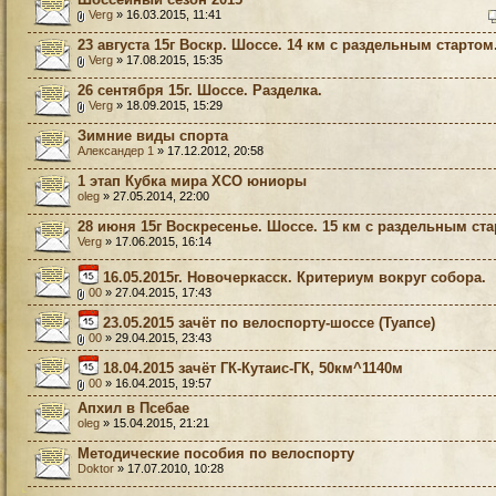
Verg
» 16.03.2015, 11:41
23 августа 15г Воскр. Шоссе. 14 км с раздельным стартом
Verg
» 17.08.2015, 15:35
26 сентября 15г. Шоссе. Разделка.
Verg
» 18.09.2015, 15:29
Зимние виды спорта
Александер 1
» 17.12.2012, 20:58
1 этап Кубка мира XCO юниоры
oleg
» 27.05.2014, 22:00
28 июня 15г Воскресенье. Шоссе. 15 км с раздельным ста
Verg
» 17.06.2015, 16:14
16.05.2015г. Новочеркасск. Критериум вокруг собора.
00
» 27.04.2015, 17:43
23.05.2015 зачёт по велоспорту-шоссе (Туапсе)
00
» 29.04.2015, 23:43
18.04.2015 зачёт ГК-Кутаис-ГК, 50км^1140м
00
» 16.04.2015, 19:57
Апхил в Псебае
oleg
» 15.04.2015, 21:21
Методические пособия по велоспорту
Doktor
» 17.07.2010, 10:28