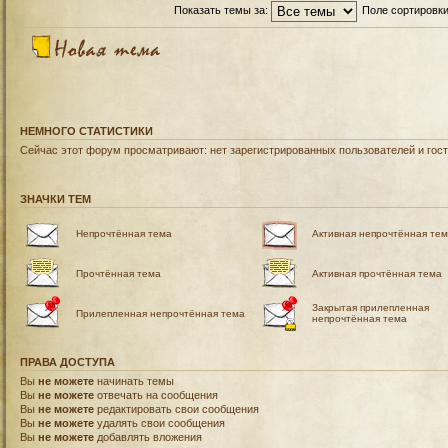
Показать темы за:
Поле сортировк
НЕМНОГО СТАТИСТИКИ
Сейчас этот форум просматривают: нет зарегистрированных пользователей и гост
ЗНАЧКИ ТЕМ
Непрочтённая тема
Активная непрочтённая те
Прочтённая тема
Активная прочтённая тема
Закрытая прилепленная
Прилепленная непрочтённая тема
непрочтённая тема
ПРАВА ДОСТУПА
Вы
не можете
начинать темы
Вы
не можете
отвечать на сообщения
Вы
не можете
редактировать свои сообщения
Вы
не можете
удалять свои сообщения
Вы
не можете
добавлять вложения