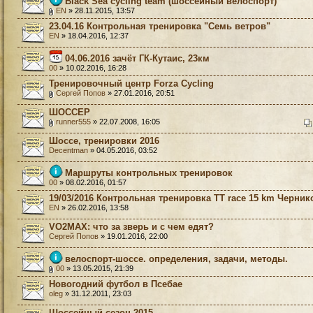
Black Sea cycling team (шоссейный велоспорт)
EN
» 28.11.2015, 13:57
23.04.16 Контрольная тренировка "Семь ветров"
EN
» 18.04.2016, 12:37
04.06.2016 зачёт ГК-Кутаис, 23км
00
» 10.02.2016, 16:28
Тренировочный центр Forza Cycling
Сергей Попов
» 27.01.2016, 20:51
ШОССЕР
runner555
» 22.07.2008, 16:05
Шоссе, тренировки 2016
Decentman
» 04.05.2016, 03:52
Маршруты контрольных тренировок
00
» 08.02.2016, 01:57
19/03/2016 Контрольная тренировка TT race 15 km Черник
EN
» 26.02.2016, 13:58
VO2MAX: что за зверь и с чем едят?
Сергей Попов
» 19.01.2016, 22:00
велоспорт-шоссе. определения, задачи, методы.
00
» 13.05.2015, 21:39
Новогодний футбол в Псебае
oleg
» 31.12.2011, 23:03
Шоссейный сезон 2015