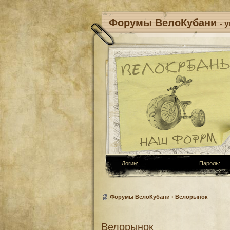
Форумы ВелоКубани
- 
Логин:
Пароль:
Форумы ВелоКубани
‹
Велорынок
Велорынок