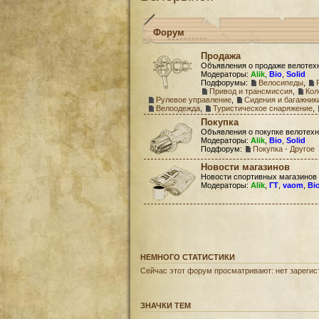
Форум
Продажа
Объявления о продаже велотех
Модераторы:
Alik
,
Bio
,
Solid
Подфорумы:
Велосипеды
,
Привод и трансмиссия
,
Кол
Рулевое управление
,
Сидения и багажник
Велоодежда
,
Туристическое снаряжение
,
Покупка
Объявления о покупке велотехн
Модераторы:
Alik
,
Bio
,
Solid
Подфорум:
Покупка - Другое
Новости магазинов
Новости спортивных магазинов
Модераторы:
Alik
,
ГТ
,
vaom
,
Bi
НЕМНОГО СТАТИСТИКИ
Сейчас этот форум просматривают: нет зарегист
ЗНАЧКИ ТЕМ