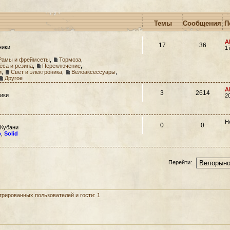
Темы
Сообщения
П
A
17
36
ники
1
Рамы и фреймсеты
,
Тормоза
,
ёса и резина
,
Переключение
,
и
,
Свет и электроника
,
Велоаксессуары
,
Другое
A
3
2614
ики
2
Н
0
0
 Кубани
o
,
Solid
Перейти:
рированных пользователей и гости: 1